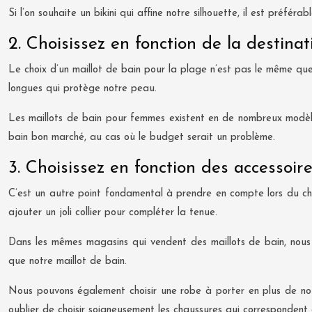
Si l’on souhaite un bikini qui affine notre silhouette, il est préfér
2. Choisissez en fonction de la destinat
Le choix d’un maillot de bain pour la plage n’est pas le même que
longues qui protège notre peau.
Les maillots de bain pour femmes existent en de nombreux modèles
bain bon marché, au cas où le budget serait un problème.
3. Choisissez en fonction des accessoir
C’est un autre point fondamental à prendre en compte lors du choi
ajouter un joli collier pour compléter la tenue.
Dans les mêmes magasins qui vendent des maillots de bain, nous
que notre maillot de bain.
Nous pouvons également choisir une robe à porter en plus de notr
oublier de choisir soigneusement les chaussures qui correspondent